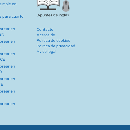
 simple en
s para cuarto
lorear en
Contacto
TEN
Acerca de
Política de cookies
lorear en
Política de privacidad
G
Aviso legal
lorear en
NCE
lorear en
AD
lorear en
TE
lorear en
lorear en