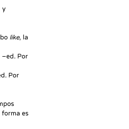
 y
erbo
like
, la
 –ed. Por
ed. Por
empos
 forma es