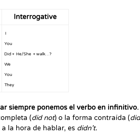
Interrogative
I
You
Did + He/She + walk…?
We
You
They
iar siempre ponemos el verbo en infinitivo
completa (
did not
) o la forma contraída (
did
 a la hora de hablar, es
didn’t
.