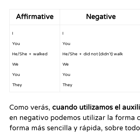
Affirmative
Negative
I
I
You
You
He/She + walked
He/She + did not (didn’t) walk
We
We
You
You
They
They
Como verás,
cuando utilizamos el auxil
en negativo podemos utilizar la forma 
forma más sencilla y rápida, sobre todo