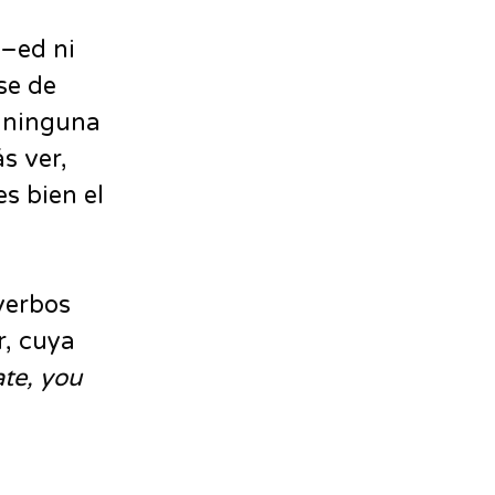
 –ed ni
se de
y ninguna
s ver,
es bien el
verbos
r, cuya
ate, you