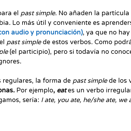
ara el
past simple
. No añaden la partícula
mbia. Lo más útil y conveniente es aprender
(con audio y pronunciación)
, ya que no ha
el
past simple
de estos verbos. Como podrá
ple
(el participio), pero si todavía no conoc
ignores.
 regulares, la forma de
past simple
de los 
sonas.
Por ejemplo
,
eat
es un verbo irregula
ugamos, sería:
I ate, you ate, he/she ate, we 