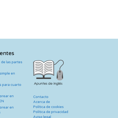
ientes
 de las partes
 simple en
s para cuarto
lorear en
Contacto
TEN
Acerca de
Política de cookies
lorear en
Política de privacidad
G
Aviso legal