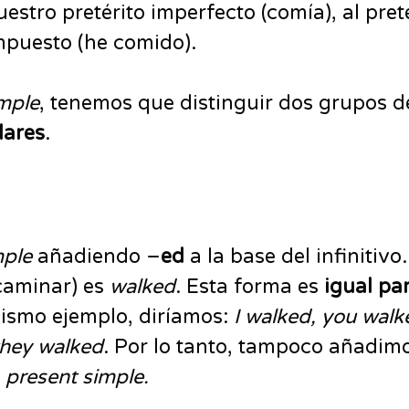
stro pretérito imperfecto (comía), al pret
ompuesto (he comido).
imple
, tenemos que distinguir dos grupos d
lares
.
mple
añadiendo –
ed
a la base del infinitivo
caminar) es
walked
. Esta forma es
igual pa
 mismo ejemplo, diríamos:
I walked, you walk
they walked
. Por lo tanto, tampoco añadimo
l
present simple.