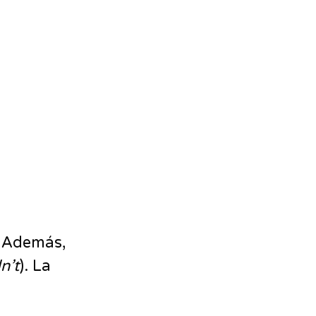
. Además,
n’t
). La