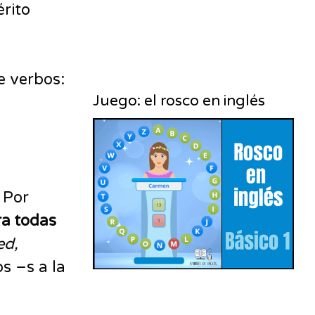
érito
e verbos:
Juego: el rosco en inglés
. Por
ra todas
ed,
s –s a la