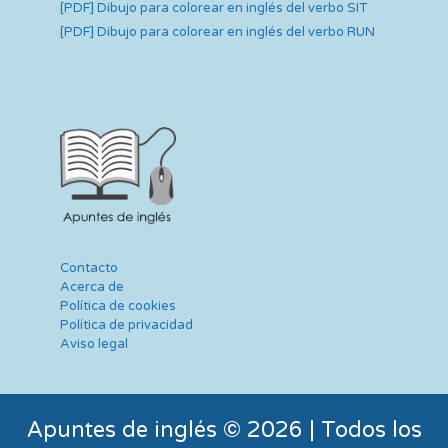
[PDF] Dibujo para colorear en inglés del verbo SIT
[PDF] Dibujo para colorear en inglés del verbo RUN
I love travelling because I like
exploring new places,
discovering new cultures and
meeting new people.
I don’t like people who are
negative and always find
Contacto
something to complain about,
Acerca de
Política de cookies
because life is too short to be
Política de privacidad
unhappy.
Aviso legal
Apuntes de inglés © 2026 | Todos los