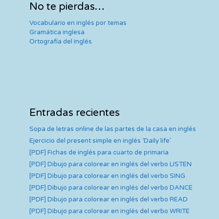
I don’t like people who are
No te pierdas…
always late because it makes
Vocabulario en inglés por temas
me feel like they don’t respect
Gramática inglesa
Ortografía del inglés
my time.
I like learning new things. I
am always interested in
Entradas recientes
learning new things, such as
learning a new language.
Sopa de letras online de las partes de la casa en inglés
Ejercicio del present simple en inglés ‘Daily life’
[PDF] Fichas de inglés para cuarto de primaria
I don’t like when people don’t
[PDF] Dibujo para colorear en inglés del verbo LISTEN
[PDF] Dibujo para colorear en inglés del verbo SING
answer my calls or texts
[PDF] Dibujo para colorear en inglés del verbo DANCE
because it makes me feel like
[PDF] Dibujo para colorear en inglés del verbo READ
they don’t care about me.
[PDF] Dibujo para colorear en inglés del verbo WRITE