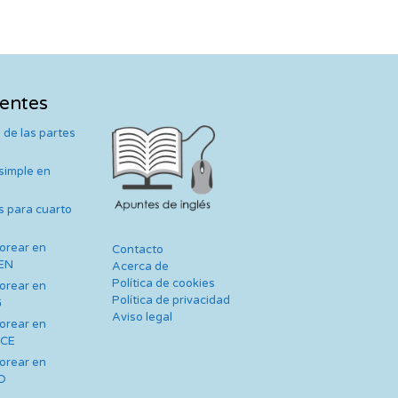
ientes
 de las partes
 simple en
s para cuarto
lorear en
Contacto
TEN
Acerca de
Política de cookies
lorear en
Política de privacidad
G
Aviso legal
lorear en
NCE
lorear en
AD