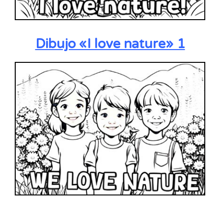
Dibujo «I love nature» 1