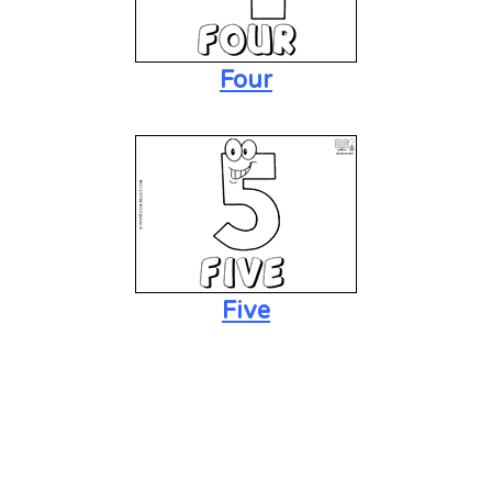
Four
Five