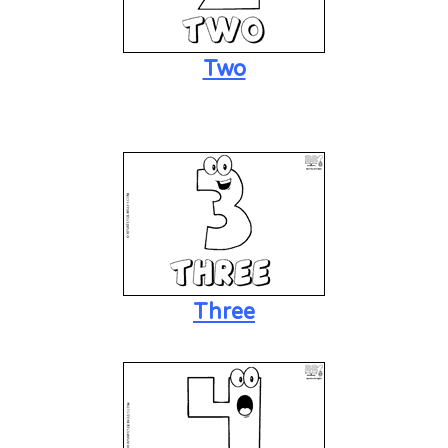
Two
Three