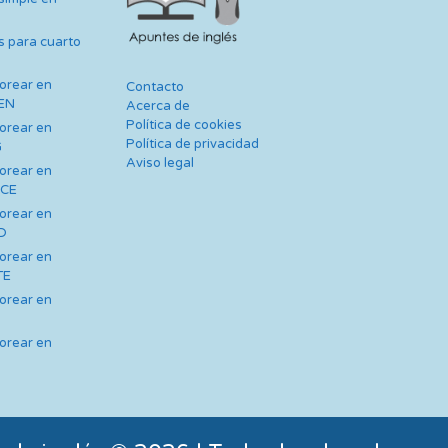
s para cuarto
lorear en
Contacto
TEN
Acerca de
Política de cookies
lorear en
Política de privacidad
G
Aviso legal
lorear en
NCE
lorear en
AD
lorear en
TE
lorear en
lorear en