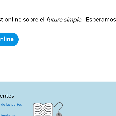
t online sobre el
future simple
. ¡Esperamos 
nline
ientes
 de las partes
 simple en