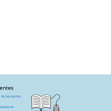
ientes
 de las partes
 simple en