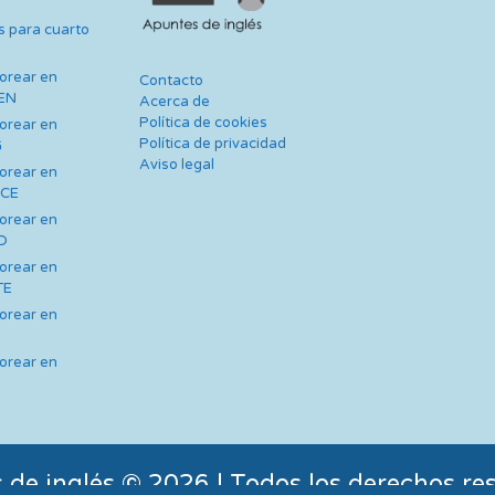
s para cuarto
lorear en
Contacto
TEN
Acerca de
Política de cookies
lorear en
Política de privacidad
G
Aviso legal
lorear en
NCE
lorear en
AD
lorear en
TE
lorear en
lorear en
 de inglés © 2026 | Todos los derechos re