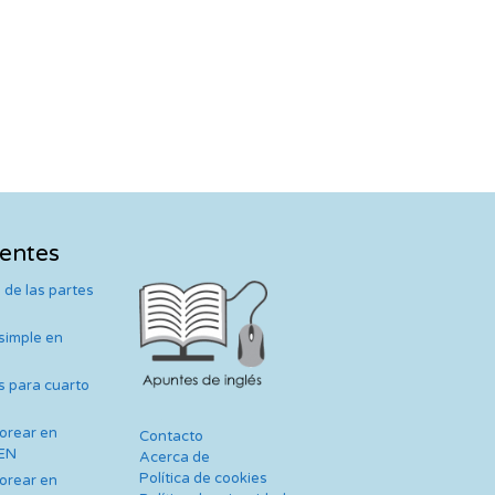
ientes
 de las partes
 simple en
s para cuarto
lorear en
Contacto
TEN
Acerca de
Política de cookies
lorear en