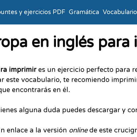
untes y ejercicios PDF
Gramática
Vocabulari
ropa en inglés para 
ara imprimir
es
un ejercicio perfecto para r
rdar este vocabulario, te recomiendo impri
que encontrarás en él.
 tienes alguna duda puedes descargar y con
 enlace a la versión
online
de este crucig