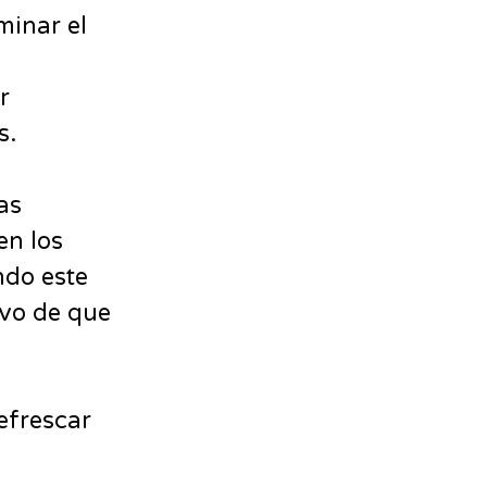
minar el
r
s.
as
en los
ndo este
ivo de que
efrescar