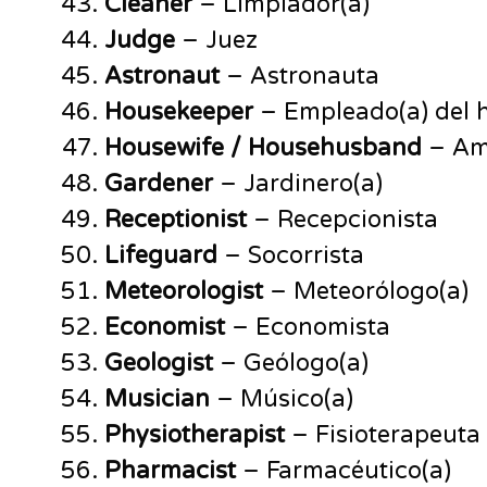
Cleaner
– Limpiador(a)
Judge
– Juez
Astronaut
– Astronauta
Housekeeper
– Empleado(a) del 
Housewife
/ Househusband
– Ama
Gardener
– Jardinero(a)
Receptionist
– Recepcionista
Lifeguard
– Socorrista
Meteorologist
– Meteorólogo(a)
Economist
– Economista
Geologist
– Geólogo(a)
Musician
– Músico(a)
Physiotherapist
– Fisioterapeuta
Pharmacist
– Farmacéutico(a)