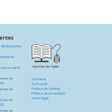
ientes
 de las partes
 simple en
s para cuarto
lorear en
Contacto
TEN
Acerca de
Política de cookies
lorear en
Política de privacidad
G
Aviso legal
lorear en
NCE
lorear en