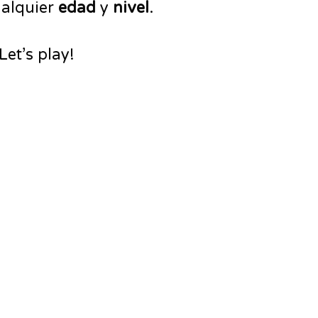
ualquier
edad
y
nivel
.
et’s play!