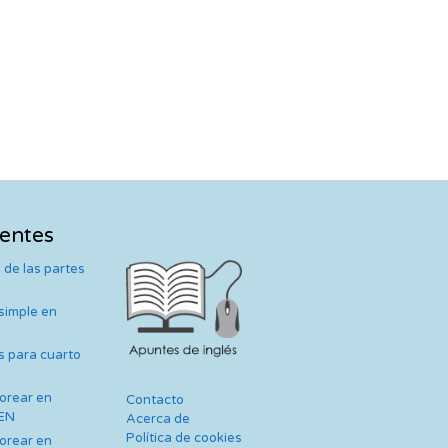
ientes
 de las partes
 simple en
s para cuarto
lorear en
Contacto
TEN
Acerca de
Política de cookies
lorear en